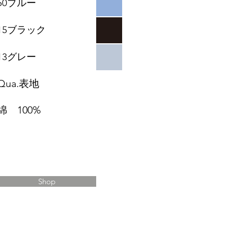
50ブルー
15ブラック
​13グレー
Qua.表地
綿 100%
Shop