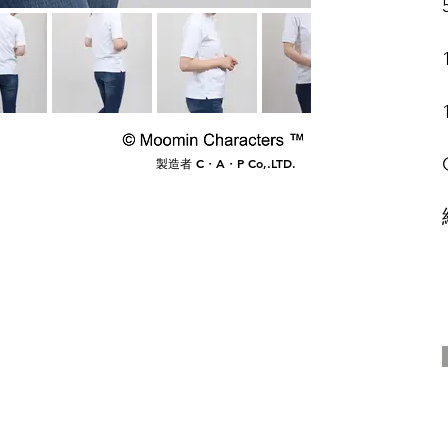
​製造者 C・A・P Co,.LTD.