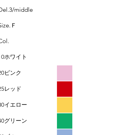
Del.3/middle
Size.Ｆ
Col.
10ホワイト​
20ピンク
​25レッド
30イエロー
40グリーン