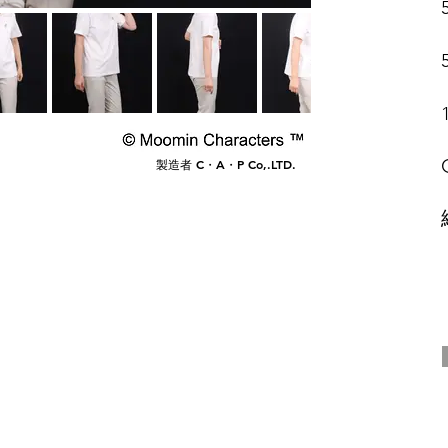
​製造者 C・A・P Co,.LTD.