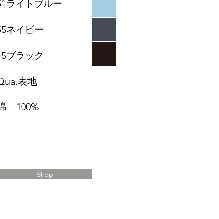
51ライトブルー
55ネイビー
​15ブラック​
Qua.表地
綿 100%
Shop