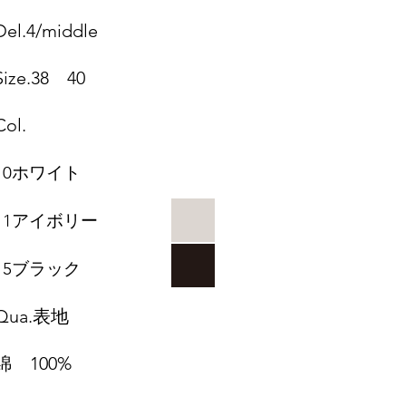
Del.4/middle
Size.38 40
Col.
10ホワイト
11アイボリー
​15ブラック​
Qua.表地
綿 100%