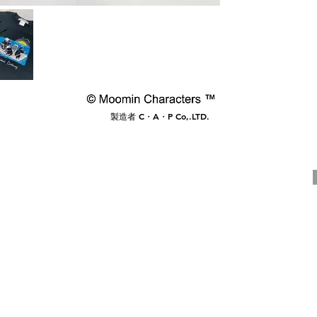
​製造者 C・A・P Co,.LTD.