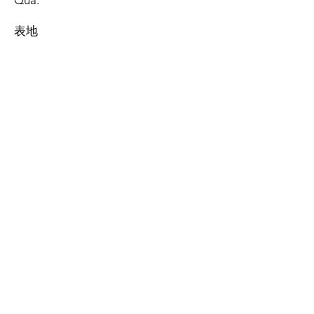
Qua.
表地
綿 100%
別布
​ポリエステル 100%